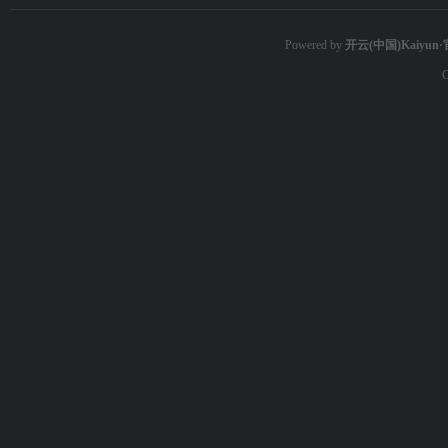
Powered by
开云(中国)Kaiyu