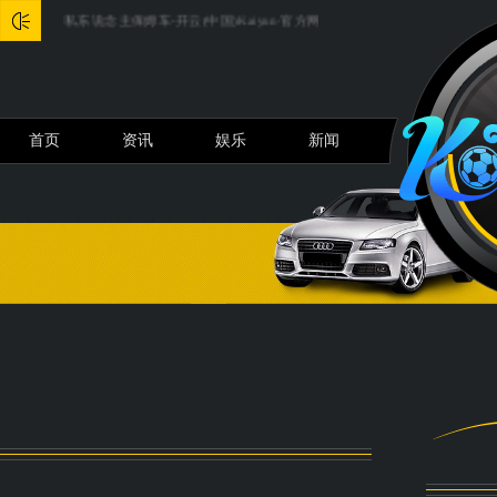
直奔私东说念主保姆车-开云(中国)Kaiyun·官方网站登录入口...
kaiyun网址依然特性
首页
资讯
娱乐
新闻