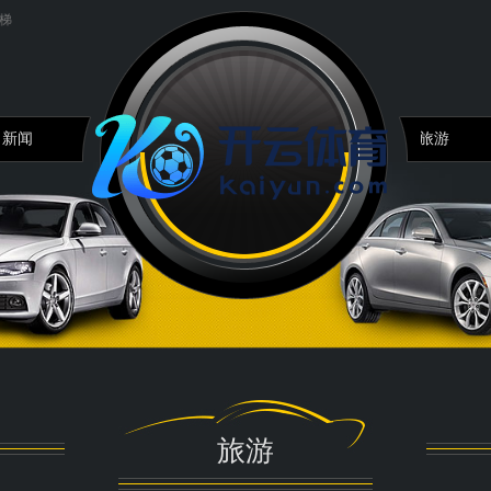
..
创新圣地：2024中国江西外洋游乐措施拓荒展览会...
“随着团长打县城”爆火限流，
新闻
旅游
旅游