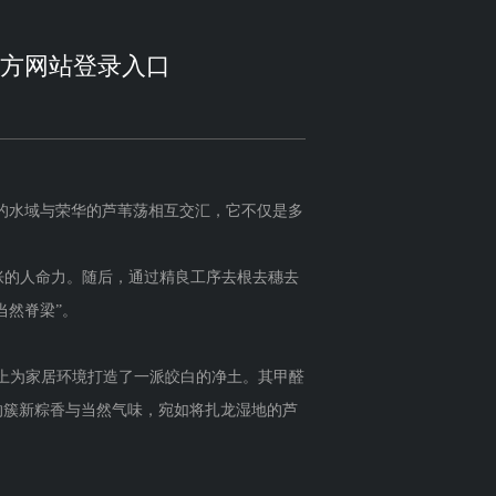
·官方网站登录入口
的水域与荣华的芦苇荡相互交汇，它不仅是多
胀的人命力。随后，通过精良工序去根去穗去
当然脊梁”。
源上为家居环境打造了一派皎白的净土。其甲醛
漫的簇新粽香与当然气味，宛如将扎龙湿地的芦