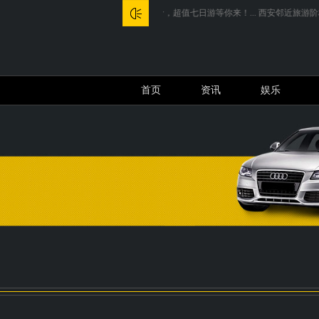
天津到四川旅游团报价，超值七日游等你来！...
西安邻近旅游阶梯推选.
首页
资讯
娱乐