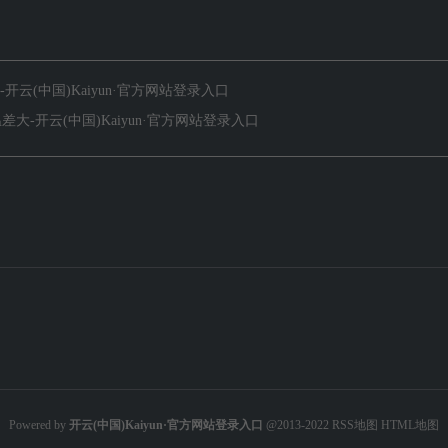
开云(中国)Kaiyun·官方网站登录入口
大-开云(中国)Kaiyun·官方网站登录入口
Powered by
开云(中国)Kaiyun·官方网站登录入口
@2013-2022
RSS地图
HTML地图