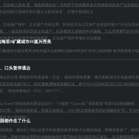
。为反映江西省 委、省政府颁发的一系列对于加强秉承各式举措推动旅游产业加速发
起销毁江西城市的主题乐土职业体系， 打造中部地区主...
上，文化遗产保护、文化遗产传承运用、忻州及五台山文旅产业资源对接3个分论坛同步
展。 一处处特等的历史文化遗产，纪录着悠久妍丽的中中娴雅。怎么智商看守好中华
路谱写文化遗产保护新篇章。 文化遗产保护专项分论坛现场...
南梅里#矿藏城市##嘉兴秀美
藏城市##嘉兴秀美乡村##嘉兴乡村网红地标##村游打卡##江南风情# 掀开新闻客户端 栽
、口头暂停通达
通达的公告 尊敬的市民及旅客一又友： 因动作保险需要，青岛奥航海洋文化旅游区里
至景区新会路2号门、南至奥帆博物馆南侧区域，将于9月10日0时至9月11日21时
询查电话：0532－58617777 ...
na Travel”抓续保抓高景运说念行；“小城游”“Citywalk”“录取夜游”等新玩法
态势。 值得存眷的是，跟着互免签证、144小时过境免签等利好策略的扩充，不少中
关计较保险1....
园都作念了什么
记者耿国彪、隗永红)“咱们这里不时能看到老虎和豹子步履的痕迹，野猪就更多了，村
子村，珲春市林业局野机动物植物保护责罚科科员刘国庆对记者说。 东北豺狼国度公