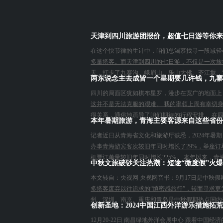
天津到四川旅游团报价，超值七日游等你来
在这个快节律的生计中，咱们总渴慕找寻一段减轻
多量搭客。而天津到四川的七日游，不仅是一次旅
天，打卡了九寨沟、峨眉山、乐山大佛、齐江堰、黄
两东说念主去成皆一个星期要几许钱，九寨
四川的局面区犹如棋布星罗，漫步在宽广的地面上
这并不是无法克服的艰难。 我的率领上周有幸切
得关系，通俗地疏导了咱们期待的行程安排。 在四
本年暑期旅游，青海主要客源来自这些省份
记者近日从青海省文化和旅游厅获悉，2024年
办事青海游宾客次较旧年同时增长了29%，举座订
机票订单量较旧年同时增长225%。 本年以来，青
中秋文旅破钞关注热潮：短途“微度假”火爆
本文转自：央视网 央视网音书：9月17日是中秋
多搭客废弃以往追求的“缜密感旅行”，转而寻求
州、深圳、南京、重庆和青岛是中秋假期热点国内规
创新圣地：2024中国江西外洋游乐措施拓
12月20-22日 南昌绿地外洋会展中心 跟着