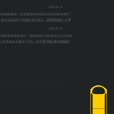
2024-10-26
自驾游阶梯吧！快来望望有莫得你念念去的接洽地吧！
黄帝。再向北从富县下高速往东到壶口，感受我国第二大瀑
2024-10-26
来自番邦旅客需求减少，韩国免税行业的观念压力不停加
5.4万东谈主次减少了43%。其中番邦顾主数目骤减至