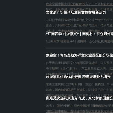
数这个词中国主题公园阛阓投入了一个全新的时期
显然、上风突显、魔力四射的产业集群。为推动建立
文化遗产忻州论坛激勉文旅交融新活力
在13日于山西省忻州市举行的文化遗产忻州论坛
参会，共同探讨文化遗产的保护与运用、传承与发
论坛上，大家学者碰撞念念想、凝华共鸣，以新念念
#江南四季 村游嘉兴#｜南梅村：吾心归处
#江南四季 村游嘉兴#｜南梅村：吾心归处南梅里#矿
别跑空！青岛奥航海洋文化旅游区部分场馆
对于青岛奥航海洋文化旅游区部分场馆、口头暂停
海了船埠1（原V6船埠）、东至燕岛彩虹大约、北
泊车场将进行临时通行封控，仅允许合手证车辆插足。 劳动
旅游家具供给优化进步 跨境游蛊卦力增强
东说念主民网北京9月4日电 （焦磊）国内游、“Chi
以来，国内旅游商场亮点诸多，陆续保抓稳中向好的
国度外侨解决局通报，本年暑期（7—8月）寰球边检机
由难觅虎迹到众山齐有虎，东北豺狼国度公
起头：【绿色中国】 绿色中国9月4日电(融媒体
国度公园中枢区、吉林省珲春市杨泡满族乡烟筒砬