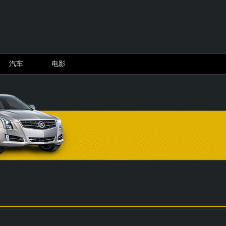
景区：刀枪棍棒谈具不够用了...
中秋文旅破钞关注热潮：短途“微度假”火爆 博物馆东谈主
汽车
电影