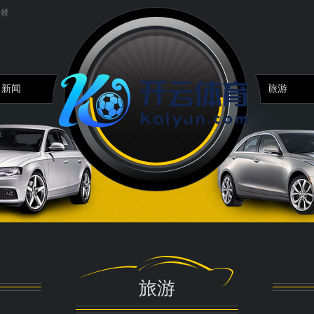
.
创新圣地：2024中国江西外洋游乐措施拓荒展览会...
“随着团长打县城”爆火限流，
新闻
旅游
旅游