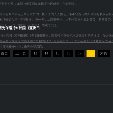
万日常公里，东部与俄罗斯豹地国度公园毗邻，东南部隔...
邻近有名的景点已经有许多的，接下来为人人推选几条不错游玩西安邻近有名景点的
-榆林(约880公里) 行程安排： 第一天：从西安开赴，上西铜高速向北到黄陵，祭拜
天：从宜川向东19公里走201省说念北上...
店为何遇冷# 韩国《亚洲日
何遇冷# 韩国《亚洲日报》9月1日报谈称，跟着韩元贬值和恣虐低迷时势的捏续，加之
韩国免税店的购买顾主总额为1382.5万东谈主次，比2019年新冠疫情暴发前的243
国主要免税企业中，乐天免税店商...
首页
上一页
13
14
15
16
17
18
末页