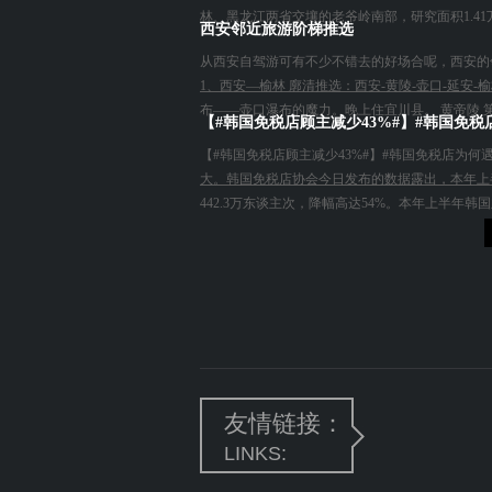
林、黑龙江两省交壤的老爷岭南部，研究面积1.41
西安邻近旅游阶梯推选
从西安自驾游可有不少不错去的好场合呢，西安的
1、西安—榆林 廓清推选：西安-黄陵-壶口-延安
布——壶口瀑布的魔力。晚上住宜川县。 黄帝陵 第二
【#韩国免税店顾主减少43%#】#韩国免税
【#韩国免税店顾主减少43%#】#韩国免税店为
大。韩国免税店协会今日发布的数据露出，本年上半年
442.3万东谈主次，降幅高达54%。本年上半年韩
友情链接：
LINKS: