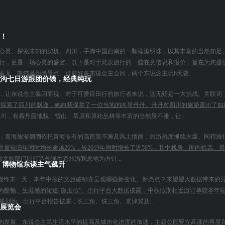
！
心灵、探索未知的契机。四川，手脚中国西南的一颗端淑明珠，以其丰富的当然知足
行，更是一场心灵的盛宴。以下是对于此次旅行的一些在意信息和报价，旨在为您提供
龙、熊猫基地等景点。可能好多东说念主会问，两个东说念主玩6天要...
沟七日游跟团价钱，经典纯玩
，让东说念主躲闪而视。对于可爱目田行的旅行者来说，这无疑是一大挑战。关联词
身探索了四川的飘逸，她向我保举了一位当地的向导丹丹。丹丹对四川的旅游露出了如
川，有着丹霞地貌、雪山、草原和原始丛林等丰富的当然景不雅，让...
暑期，青海旅游阛阓依托青海专有的高原景不雅及风土情面，旅游热度抓续火爆。同程旅
单量较旧年同时增长逾越26%，较2019年同时增长了近50%，其中栈房、国内机票、
海文旅部门以打造外洋生态旅游观念地为方针...
 博物馆东谈主气飙升
假期终末一天，本年中秋的文旅破钞齐呈现哪些新变化、新亮点？来望望大数据带来的分析
更为酣畅、生涯感的短途“微度假”。出行平台大数据披露，中秋假期相近游订单较本年
划地。出行平台报告披露，长三角、珠三角、京津冀及...
荒展览会
中国经济的发展、东说念主民生流水平的提高及城市化进度的加速，主题公园竖立高涨的再