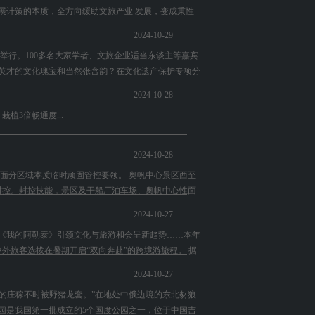
展计策的本质，全方向缓助文旅产业 发展，变成秉性
2024-10-29
举行。100多名大家学者、文旅企业适当东谈主等嘉宾
英才的文化瑰宝和当然张含韵？在文化遗产保护专项分
2024-10-28
植3倍畅通度...
2024-10-28
面分区域本质临时顽固管控要领。 奥帆中心景区西至
临时封控。封控技能，景区及干船厂泊车场、奥帆中心性面
2024-10-27
接续解锁；《我的阿勒泰》引颈文化与旅游和会呈新趋势……本年
外旅客选拔在暑期开启“双向奔赴”的跨境游旅程。 据
2024-10-27
民的庄稼不时被野猪龙套。”在地处中俄边境的东北豺狼
园是我国第一批成立的5个国度公园之一，位于中国吉