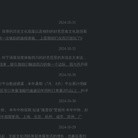
2024-10-31
、深厚的历史文化底蕴以及独到的好意思食文化迷惑着
一次铭刻的旅程体验。 上星期咱们在四川游玩了6
2024-10-31
，对于渴慕深度体验四川的好意思景的东说念主来说，
指掌，能引颈咱们畅游四川的每一个边际。我与丹丹获
2024-10-30
行平台数据裸露，本年暑期（7月、8月）平台累计理睬
景区等订单量涨幅均逾越旧年同时订单量20%以上，外洋
2024-10-30
。 本年中秋假期 短途“微度假”受接待 本年中秋，好
端午假期更高。上海、北京、杭州、成齐、苏州、广
2024-10-29
度兴起，文娱文化消耗将迎来爆发式的增长，也象征着扫