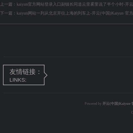
上一篇：
kaiyun官方网站登录入口副镇长同道云里雾里说了半个小时-开云(
下一篇：
kaiyun网站一列从北京开往上海的列车上-开云(中国)Kaiyun·
友情链接：
LINKS:
Powered by
开云(中国)Kaiyu