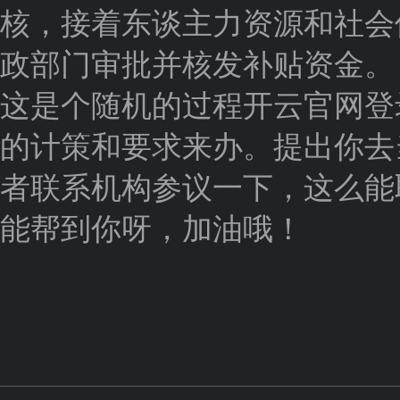
核，接着东谈主力资源和社会
政部门审批并核发补贴资金。
这是个随机的过程开云官网登
的计策和要求来办。提出你去
者联系机构参议一下，这么能
能帮到你呀，加油哦！