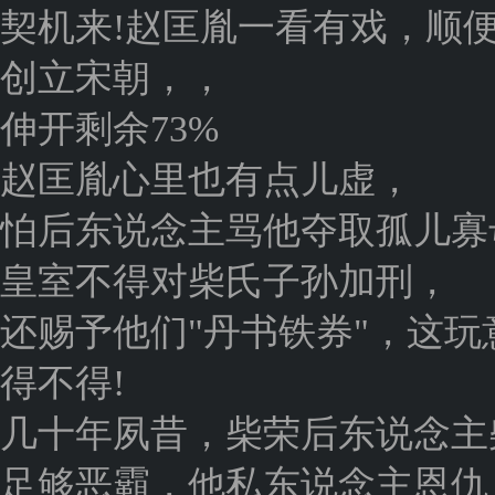
契机来!赵匡胤一看有戏，顺
创立宋朝，，
伸开剩余73%
赵匡胤心里也有点儿虚，
怕后东说念主骂他夺取孤儿寡
皇室不得对柴氏子孙加刑，
还赐予他们"丹书铁券"，这玩
得不得!
几十年夙昔，柴荣后东说念主
足够恶霸，他私东说念主恩仇