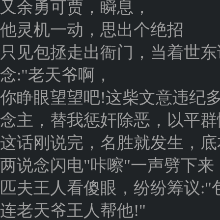
又余勇可贾，瞬息，
他灵机一动，思出个绝招
只见包拯走出衙门，当着世东
念:"老天爷啊，
你睁眼望望吧!这柴文意违纪
念主，替我惩奸除恶，以平群愤
这话刚说完，名胜就发生，底
两说念闪电"咔嚓"一声劈下来
匹夫王人看傻眼，纷纷筹议:
连老天爷王人帮他!"