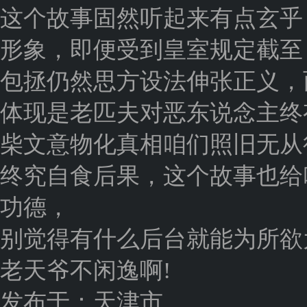
这个故事固然听起来有点玄乎
形象，即便受到皇室规定截至
包拯仍然思方设法伸张正义，
体现是老匹夫对恶东说念主终
柴文意物化真相咱们照旧无从
终究自食后果，这个故事也给
功德，
别觉得有什么后台就能为所欲
老天爷不闲逸啊!
发布于：天津市