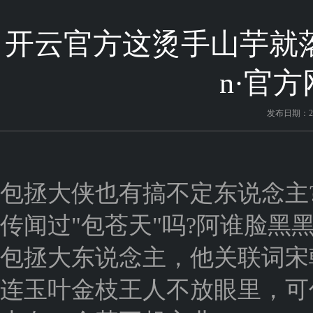
开云官方这烫手山芋就落到
n·官
发布日期：202
包拯大侠也有搞不定东说念主
传闻过"包苍天"吗?阿谁脸
包拯大东说念主，他关联词宋
连玉叶金枝王人不放眼里，可