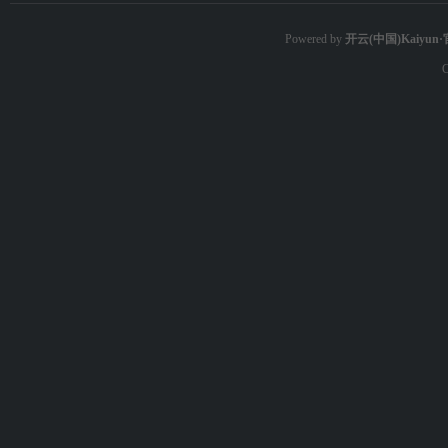
Powered by
开云(中国)Kaiyu