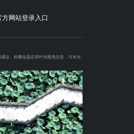
n·官方网站登录入口
相通达，粉瓣金蕊在碧叶间摇曳生姿，与水光