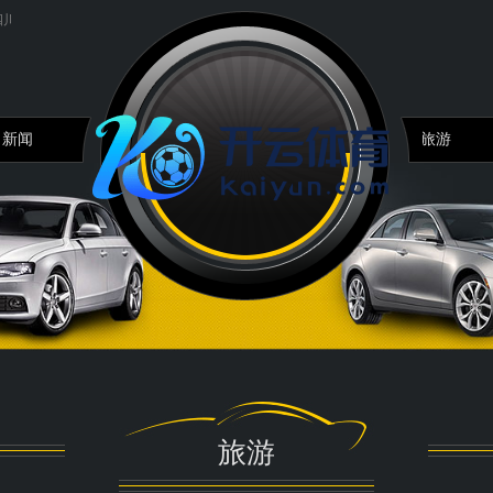
.
西安邻近旅游阶梯推选...
创新圣地：2024中国江西外洋游乐措施拓荒展览会...
“随
新闻
旅游
旅游