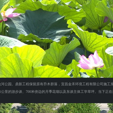
河公园。鼎新工程保留原有乔木群落，宜昌金禾环境工程有限公司施工东
、1公里的游步谈、700米傍边的月季花墙以及东谈主体工学草坪。当下正