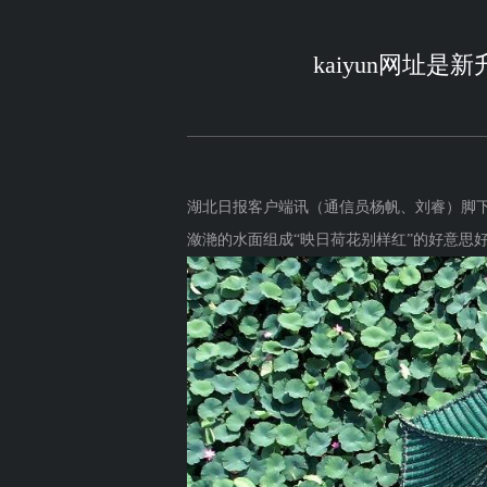
kaiyun网址是
湖北日报客户端讯（通信员杨帆、刘睿）脚
潋滟的水面组成“映日荷花别样红”的好意思