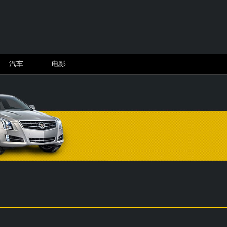
着团长打县城”爆火限流，景区：刀枪棍棒谈具不够用了...
中秋文旅破钞关注热潮：短途“
汽车
电影