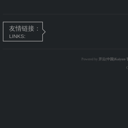
友情链接：
LINKS:
Powered by
开云(中国)Kaiyu